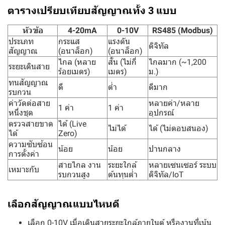
ตารางเปรียบเทียบสัญญาณทั้ง 3 แบบ
หัวข้อ
4-20mA
0-10V
RS485 (Modbus)
ประเภท
กระแส
แรงดัน
ดิจิทัล
สัญญาณ
(อนาล็อก)
(อนาล็อก)
ไกล (หลาย
สั้น (ไม่กี่
ไกลมาก (~1,200
ระยะเดินสาย
ร้อยเมตร)
เมตร)
ม.)
ทนสัญญาณ
ดี
ต่ำ
ดีมาก
รบกวน
ค่าวัดต่อสาย
หลายค่า/หลาย
1 ค่า
1 ค่า
หนึ่งชุด
อุปกรณ์
ตรวจสายขาด
ได้ (Live
ไม่ได้
ได้ (ไม่ตอบสนอง)
ได้
Zero)
ความซับซ้อน
น้อย
น้อย
ปานกลาง
การตั้งค่า
สายไกล งาน
ระยะใกล้
หลายเซนเซอร์ ระบบ
เหมาะกับ
รบกวนสูง
ต้นทุนต่ำ
ดิจิทัล/IoT
เลือกสัญญาณแบบไหนดี
เลือก 0-10V เมื่อเดินสายระยะใกล้ภายในตู้ หรืองานที่เน้น