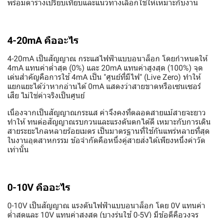
พร้อมตารางเปรียบเทียบและแนวทางเลือกใช้ให้เหมาะกับงาน
4-20mA คืออะไร
4-20mA เป็นสัญญาณ กระแสไฟฟ้าแบบอนาล็อก โดยกำหนดให้
4mA แทนค่าต่ำสุด (0%) และ 20mA แทนค่าสูงสุด (100%) จุด
เด่นสำคัญคือการใช้ 4mA เป็น "ศูนย์ที่มีไฟ" (Live Zero) ทำให้
แยกแยะได้ว่าหากอ่านได้ 0mA แสดงว่าสายขาดหรือเซนเซอร์
เสีย ไม่ใช่ค่าจริงเป็นศูนย์
เนื่องจากเป็นสัญญาณกระแส ค่าจึงคงที่ตลอดสายแม้สายจะยาว
ทำให้ ทนต่อสัญญาณรบกวนและแรงดันตกได้ดี เหมาะกับการเดิน
สายระยะไกลหลายร้อยเมตร เป็นมาตรฐานที่ใช้กันแพร่หลายที่สุด
ในงานอุตสาหกรรม ข้อจำกัดคือหนึ่งคู่สายส่งได้เพียงหนึ่งค่าวัด
เท่านั้น
0-10V คืออะไร
0-10V เป็นสัญญาณ แรงดันไฟฟ้าแบบอนาล็อก โดย 0V แทนค่า
ต่ำสุดและ 10V แทนค่าสูงสุด (บางรุ่นใช้ 0-5V) มีข้อดีคือวงจร