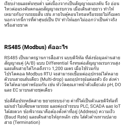
เรียบง่ายและต้นทุนต่ำ แต่เนื่องจากเป็นสัญญาณแรงดัน จึง อ่อน
ไหวต่อแรงดันตกและสัญญาณรบกวน เมื่อเดินสายยาว ทำให้
เหมาะกับงานระยะสั้น เช่น ภายในตู้คอนโทรลหรือระยะไม่กี่เมตร
นอกจากนี้การที่ค่าศูนย์เป็น 0V ทำให้แยกไม่ออกว่าเป็นค่าจริง
หรือสายขาด
RS485 (Modbus) คืออะไร
RS485 เป็นมาตรฐานการสื่อสาร แบบดิจิทัล ที่ส่งข้อมูลผ่านสาย
สัญญาณคู่ (A/B) แบบ Differential จึงทนต่อสัญญาณรบกวนสูง
และเดินสายได้ไกลถึงราว 1,200 เมตร เมื่อใช้ร่วมกับ
โปรโตคอล Modbus RTU จะสามารถเชื่อมต่ออุปกรณ์ได้หลาย
ตัวบนสายเส้นเดียว (Multi-drop) และอุปกรณ์แต่ละตัว ยัง ส่งค่า
วัดได้หลายค่าพร้อมกัน เช่น หัววัดคุณภาพน้ำตัวเดียวส่ง pH, DO
และ EC มาบนสายชุดเดียว
ข้อดีคือประหยัดสาย ขยายระบบง่าย ค่าที่ได้เป็นตัวเลขดิจิทัลที่
แม่นยำไม่เพี้ยนตามระยะ และต่อเข้าระบบ PLC, SCADA และ IoT
ได้สะดวก ข้อพิจารณาคือต้องตั้งค่าที่อยู่ (Address) ความเร็ว
(Baud Rate) และเดินสายให้ถูกหลัก เช่น ใส่ตัวต้านทานปลาย
สาย (Termination)