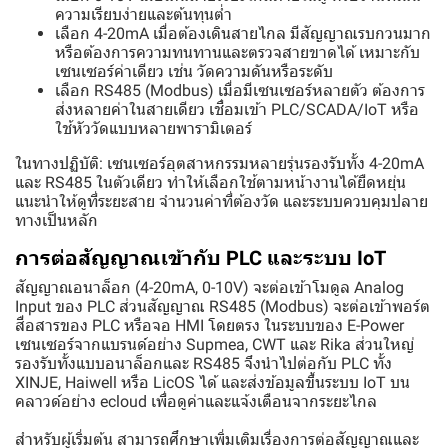
ความเรียบง่ายและต้นทุนต่ำ
เลือก 4-20mA เมื่อต้องเดินสายไกล มีสัญญาณรบกวนมาก
หรือต้องการความทนทานและตรวจสายขาดได้ เหมาะกับ
เซนเซอร์ค่าเดียว เช่น วัดความดันหรือระดับ
เลือก RS485 (Modbus) เมื่อมีเซนเซอร์หลายตัว ต้องการ
ส่งหลายค่าในสายเดียว เชื่อมเข้า PLC/SCADA/IoT หรือ
ใช้หัววัดแบบหลายพารามิเตอร์
ในทางปฏิบัติ: เซนเซอร์อุตสาหกรรมหลายรุ่นรองรับทั้ง 4-20mA
และ RS485 ในตัวเดียว ทำให้เลือกใช้ตามหน้างานได้ยืดหยุ่น
แนะนำให้ดูที่ระยะสาย จำนวนค่าที่ต้องวัด และระบบควบคุมปลาย
ทางเป็นหลัก
การต่อสัญญาณเข้ากับ PLC และระบบ IoT
สัญญาณอนาล็อก (4-20mA, 0-10V) จะต่อเข้าโมดูล Analog
Input ของ PLC ส่วนสัญญาณ RS485 (Modbus) จะต่อเข้าพอร์ต
สื่อสารของ PLC หรือจอ HMI โดยตรง ในระบบของ E-Power
เซนเซอร์จากแบรนด์อย่าง Supmea, CWT และ Rika ส่วนใหญ่
รองรับทั้งแบบอนาล็อกและ RS485 จึงนำไปต่อกับ PLC ทั้ง
XINJE, Haiwell หรือ LicOS ได้ และส่งข้อมูลขึ้นระบบ IoT บน
คลาวด์อย่าง ecloud เพื่อดูค่าและแจ้งเตือนจากระยะไกล
สำหรับผู้เริ่มต้น สามารถศึกษาเพิ่มเติมเรื่องการต่อสัญญาณและ