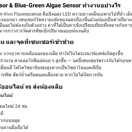
nsor & Blue-Green Algae Sensor ทำงานอย่างไร
In-Vivo Fluorescence คือยิงแสง LED ความยาวคลื่นเฉพาะไปที่น้ำ เม็
องออกมา เซนเซอร์วัดความเข้มของแสงเรืองนี้แล้วแปลงเป็นค่าปริมา
มีและไม่ต้องเก็บตัวอย่าง ค่าที่ได้เป็นค่าเชิงเปรียบเทียบที่เหมาะกับก
 มากกว่าการวัดสารพิษเชิงปริมาณแบบห้องแล็บ
ม และจุดที่เซนเซอร์เข้าช่วย
 จากอาหารเหลือและของเสีย ทำให้ไนโตรเจน/ฟอสฟอรัสสูงขึ้น
่มจำนวน ค่าคลอโรฟิลล์ค่อย ๆ สูงขึ้น — จุดนี้เซนเซอร์ตรวจจับได้ก่อนต
ำเปลี่ยนสี ไฟโคไซยานินพุ่งสูงหากเป็นไซยาโนแบคทีเรีย
พิษ สัตว์น้ำเครียดและเสี่ยงตาย หากไม่ได้จัดการทัน
์ออนไลน์ vs ส่งห้องแล็บ
อนไลน์
รียลไทม์ 24 ชม.
มี
้าก่อนบลูม
อนผ่านมือถือได้