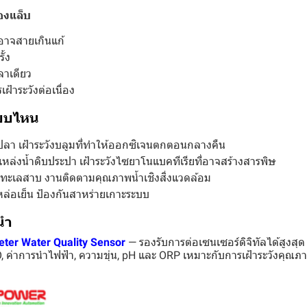
องแล็บ
อาจสายเกินแก้
ั้ง
ลาเดียว
ฝ้าระวังต่อเนื่อง
บบไหน
ละปลา เฝ้าระวังบลูมที่ทำให้ออกซิเจนตกตอนกลางคืน
แหล่งน้ำดิบประปา เฝ้าระวังไซยาโนแบคทีเรียที่อาจสร้างสารพิษ
 ทะเลสาบ งานติดตามคุณภาพน้ำเชิงสิ่งแวดล้อม
ำหล่อเย็น ป้องกันสาหร่ายเกาะระบบ
นำ
eter Water Quality Sensor
— รองรับการต่อเซนเซอร์ดิจิทัลได้สูงสุด 
, ค่าการนำไฟฟ้า, ความขุ่น, pH และ ORP เหมาะกับการเฝ้าระวังคุณ