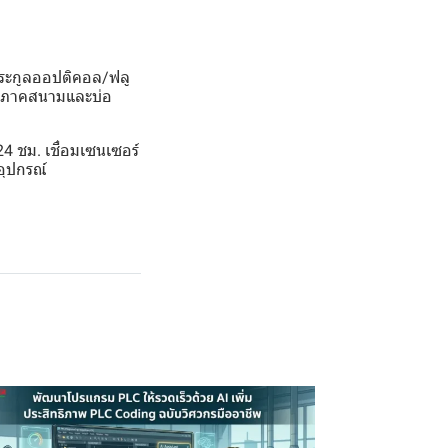
์ตระกูลออปติคอล/ฟลู
งานภาคสนามและบ่อ
 ชม. เชื่อมเซนเซอร์
อุปกรณ์