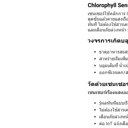
Chlorophyll Se
เซนเซอร์ใช้หลักการ 
ดูดซับแล้วคายแสงเรื
ทันที ไม่ต้องใช้สารเค
และเตือนภัยล่วงหน้า
วงจรการเกิดบลู
ธาตุอาหารสะสม
สาหร่ายเริ่มเพิ
บลูมเต็มที่ น้
ออกซิเจนตก/สาร
วัดด้วยเซนเซอร
เซนเซอร์เรืองแสงอ
รู้ผลทันทีแบบเ
ไม่ต้องใช้สารเค
เตือนภัยล่วงหน
ต่อ IoT แจ้งเตื