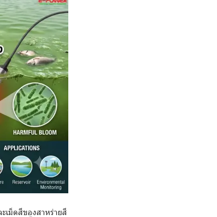
ละเม็ดสีของสาหร่ายสี