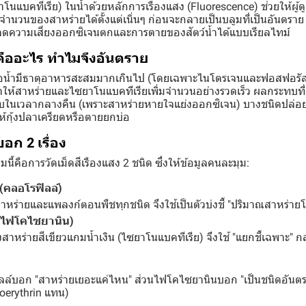
าโนแบคทีเรีย) ในน้ำด้วยหลักการเรืองแสง (Fluorescence) ช่วยให้ผู้
มจำนวนของสาหร่ายได้ตั้งแต่เนิ่นๆ ก่อนจะกลายเป็นบลูมที่เป็นอันตราย จ
ที่ลดความเสี่ยงออกซิเจนตกและการตายของสัตว์น้ำได้แบบเรียลไทม์
คืออะไร ทำไมจึงอันตราย
เมื่อน้ำมีธาตุอาหารสะสมมากเกินไป (โดยเฉพาะไนโตรเจนและฟอสฟอรัส
ให้สาหร่ายและไซยาโนแบคทีเรียเพิ่มจำนวนอย่างรวดเร็ว ผลกระทบที่
ในเวลากลางคืน (เพราะสาหร่ายหายใจแย่งออกซิเจน) บางชนิดปล่อย
ให้กุ้งปลาเครียดหรือตายยกบ่อ
อบอก 2 เรื่อง
นี้คือการวัดเม็ดสีเรืองแสง 2 ชนิด ซึ่งให้ข้อมูลคนละมุม:
 (คลอโรฟิลล์)
่ในสาหร่ายและแพลงก์ตอนพืชทุกชนิด จึงใช้เป็นตัวบ่งชี้ "ปริมาณสาหร่าย
(ไฟโคไซยานิน)
สาหร่ายสีเขียวแกมน้ำเงิน (ไซยาโนแบคทีเรีย) จึงใช้ "แยกชี้เฉพาะ" กลุ
ิลล์บอก "สาหร่ายเยอะแค่ไหน" ส่วนไฟโคไซยานินบอก "เป็นชนิดอันตรา
coerythrin แทน)