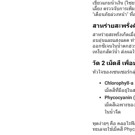
เขียวแกมน้ำเงิน (ไซย
เลี้ยง ตรวจจับการเพิ่
"เตือนภัยล่วงหน้า" 
สาหร่ายสะพรั่ง
สาหร่ายสะพรั่งเกิด
อบอุ่นและแสงแดด ทำ
ออกซิเจนในน้ำตกฮวบ
เหงือกสัตว์น้ำ ส่งผล
วัด 2 เม็ดสี เพื่
หัวใจของเซนเซอร์กลุ่ม
Chlorophyll-a
เม็ดสีที่มีอยู
Phycocyanin 
เม็ดสีเฉพาะของ
ในน้ำจืด
พูดง่ายๆ คือ คลอโรฟ
ทะเลจะใช้เม็ดสี Phy