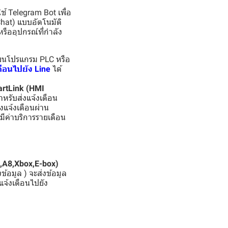
้ Telegram Bot เพื่อ
Chat) แบบอัตโนมัติ
รืออุปกรณ์ที่กำลัง
ขียนโปรแกรม PLC หรือ
ตือนไปยัง Line
ได้
artLink (HMI
ำหรับส่งแจ้งเตือน
่งแจ้งเตือนผ่าน
่มีค่าบริการรายเดือน
x,A8,Xbox,E-box)
้อมูล ) จะส่งข้อมูล
แจ้งเตือนไปยัง