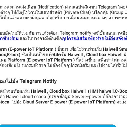
การส่งการแจ้งเตือน (Notification) ผ่านแอปพลิเคชัน Telegram โดยใช
ต่างๆ ไปยังผู้ใช้งานในแชทส่วนตัว (Private Chat) หรือกลุ่ม (Group 
ี้เพื่อแจ้งสถานะ ข้อมูลสำคัญ หรือการเตือนเหตุการณ์ต่างๆ จากระบบห
ระบบอัตโนมัติร่วมกับการแจ้งเตือน Telegram notify จะมีขั้นตอนการเ
ากซับซ้อน
และในบางกรณีต้องซื้อ
อุปกรณ์เสริมเพื่อช่วยให้ส่งแจ้งเ
orm (E-power IoT Platform )
ขึ้นมา เพื่อใช้งานร่วมกับ
Haiwell Sm
box,E-box)
ซึ่งเป็น
หน้าจอทัชสกรีน Haiwell , Cloud box Haiwel
l ส
 โดย
Platform (E-power IoT Platform )
นี้สร้างขึ้นมาเพื่อทำให้การส
ต้องเขียนโปรแกรมยุ้งยาก ไม่ต้องซื้ออุปกรณ์เสริม และใช้งานได้ฟรี ไม
ือนไปยัง Telegram Notify
น้าจอทัชสกรีน
Haiwell , Cloud box Haiwell (HMI haiwell,C-Bo
่า Haiwell cloud scada (กรอกข้อมูล Server E-power ที่ต้องการาส่งข
toca
l ไปยัง
Cloud Server E-power (E-power IoT Platform)
จะส่ง