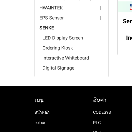
HWAINTEK
AI Computing Industrial
Single Probes Soil Sensor
Panel PC
EPS Sensor
Human-computer
Se
interaction
SENKE
Agriculture Sensor
Performance Calculation
HP Series
In
Traffic Sensor
LED Display Screen
Industrial Control
HRC Series
Solar Sensor
Ordering-Kiosk
Edge Gateway
HC Series
HPM Series
Weather Sensor
Interactive Whiteboard
HM Series
IoT Sensor
Digital Signage
LoRaWAN Sensor
Industrial Rugged Tablet
Industrial Box PC
Industrial Panel PC
เมนู
สินค้า
Wall Mount Industrial
หน้าหลัก
CODESYS
Screen Panel PC
ecloud
PLC
Rack-Mounted Industrial