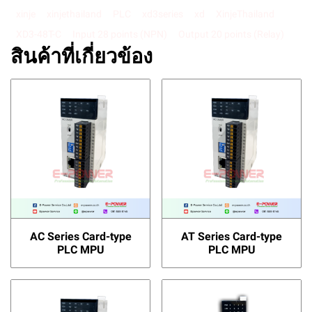
xinje
xinjethailand
PLC
xd3series
xd
XinjeThailand
XD3-48T-C
Input 28 points (NPN)
Output 20 points (Relay)
สินค้าที่เกี่ยวข้อง
AC Series Card-type
AT Series Card-type
PLC MPU
PLC MPU