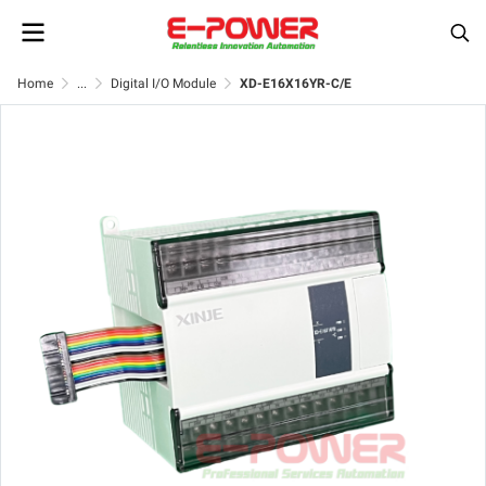
Home
...
Digital I/O Module
XD-E16X16YR-C/E