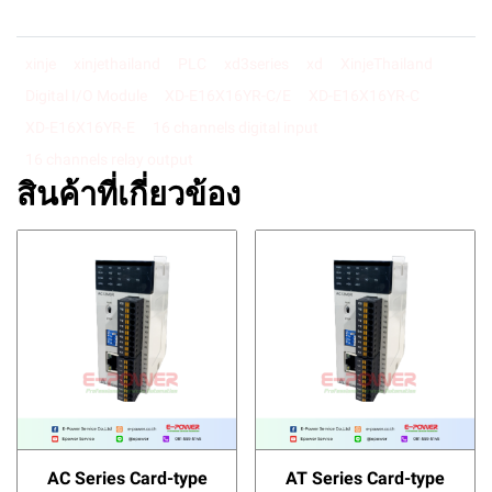
xinje
xinjethailand
PLC
xd3series
xd
XinjeThailand
Digital I/O Module
XD-E16X16YR-C/E
XD-E16X16YR-C
XD-E16X16YR-E
16 channels digital input
16 channels relay output
สินค้าที่เกี่ยวข้อง
AC Series Card-type
AT Series Card-type