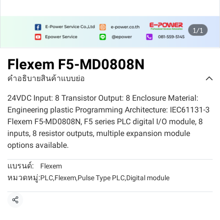
1/1
Flexem F5-MD0808N
คำอธิบายสินค้าแบบย่อ
24VDC Input: 8 Transistor Output: 8 Enclosure Material:
Engineering plastic Programming Architecture: IEC61131-3
Flexem F5-MD0808N, F5 series PLC digital I/O module, 8
inputs, 8 resistor outputs, multiple expansion module
options available.
แบรนด์:
Flexem
หมวดหมู่:
PLC
,
Flexem
,
Pulse Type PLC
,
Digital module
แชร์