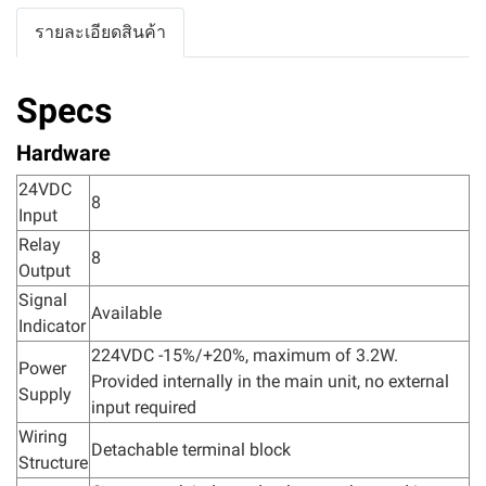
รายละเอียดสินค้า
Specs
Hardware
24VDC
8
Input
Relay
8
Output
Signal
Available
Indicator
224VDC -15%/+20%, maximum of 3.2W.
Power
Provided internally in the main unit, no external
Supply
input required
Wiring
Detachable terminal block
Structure