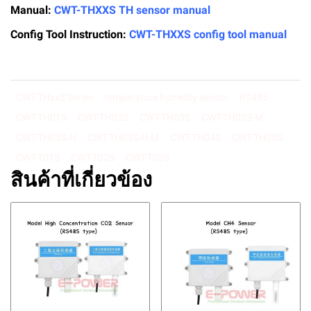
Manual:
CWT-THXXS TH sensor manual
Config Tool Instruction:
CWT-THXXS config tool manual
CWT-THxxS Series
temperature humidity sensor
RS485
CWT-TH01S
CWT-TH02S
CWT-TH03S
CWT-TH03S-M
CWT-TH03S-H
CWT-TH03S-H-M
CWT-TH04S
CWT-TH05S
CWT-T01S
CWT-T02S
CWT-T03S
สินค้าที่เกี่ยวข้อง