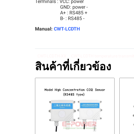
Terminals : VCC: power
GND: power -
A+ : RS485 +
B- : RS485 -
Manual:
CWT-LCDTH
CWT-LCDTH-XX
CWT-LCDTH temperature transmit
สินค้าที่เกี่ยวข้อง