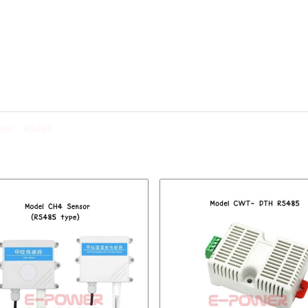
ter
RS485