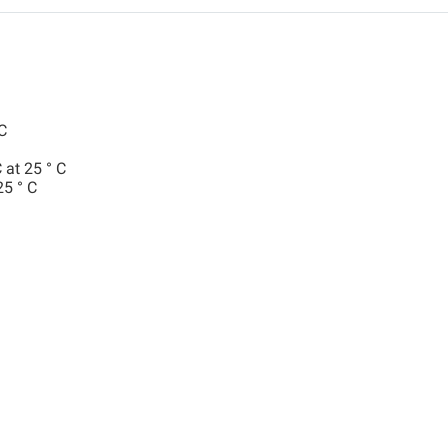
C
 at 25 ° C
° C