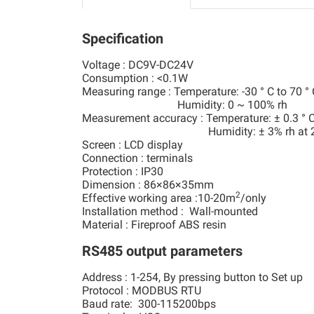
Specification
Voltage : DC9V-DC24V
Consumption : <0.1W
Measuring range : Temperature: -30 ° C to 70 ° 
Humidity: 0 ~ 100% rh
Measurement accuracy : Temperature: ± 0.3 ° C
Humidity: ± 3% rh at 25 
Screen : LCD display
Connection : terminals
Protection : IP30
Dimension : 86×86×35mm
2
Effective working area :10-20m
/only
Installation method : Wall-mounted
Material : Fireproof ABS resin
RS485 output parameters
Address : 1-254, By pressing button to Set up
Protocol : MODBUS RTU
Baud rate: 300-115200bps