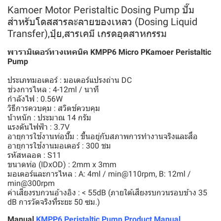
Kamoer Motor Peristaltic Dosing Pump ปั๊ม
สำหรับโดสสารละลายของเหลว (Dosing Liquid
Transfer),ปุ๋ย,สารเคมี เกรดอุตสาหกรรม
พารามิเตอร์ทางเทคนิค KMPP6 Micro PKamoer Peristaltic
Pump
ประเภทมอเตอร์ : มอเตอร์แปรงถ่าน DC
ช่วงการไหล : 4-12ml / นาที
กําลังไฟ : 0.56W
วิธีการควบคุม : สวิตช์ควบคุม
น้ําหนัก : ประมาณ 14 กรัม
แรงดันไฟฟ้า : 3.7V
อายุการใช้งานท่อปั๊ม : ขึ้นอยู่กับสภาพการทํางานจริงและสื่อ
อายุการใช้งานมอเตอร์ : 300 ชม
รหัสหลอด : S11
ขนาดท่อ (IDxOD) : 2mm x 3mm
มอเตอร์และการไหล : A: 4ml / min@110rpm, B: 12ml /
min@300rpm
ค่าเสียงรบกวนอ้างอิง : < 55dB (ภายใต้เสียงรบกวนรอบข้าง 35
dB การวัดจริงที่ระยะ 50 ซม.)
Manual
KMPP6 Peristaltic Pump Product Manual