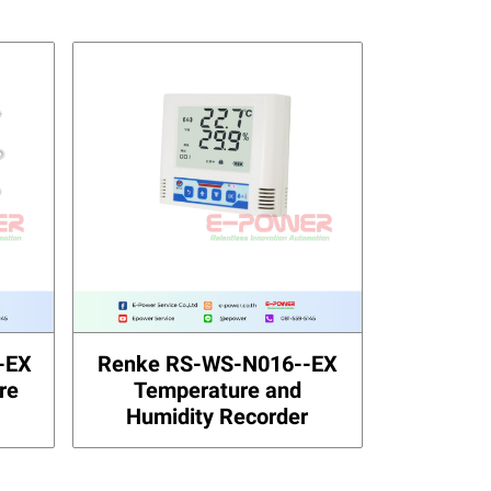
-EX
Renke RS-WS-N016--EX
re
Temperature and
Humidity Recorder