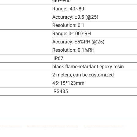
-40~+60
Range: -40~80
Accuracy: ±0.5 (@25)
Resolution: 0.1
Range: 0-100%RH
Accuracy: ±5%RH (@25)
Resolution: 0.1%RH
IP67
black flame-retardant epoxy resin
2 meters, can be customized
45*15*123mm
RS485
ther Sensor
Renke Leaf Wetness Sensor
Leaf Wetness Sensor