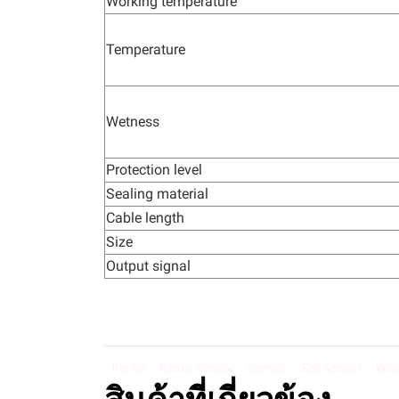
Working temperature
Temperature
Wetness
Protection level
Sealing material
Cable length
Size
Output signal
Renke
Renke Sensor
Sensor
Soil Sensor
Wea