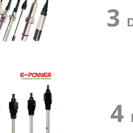
3
3
D
4
4