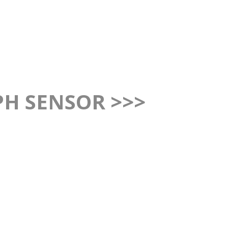
H SENSOR >>>
PH SENSOR >>>