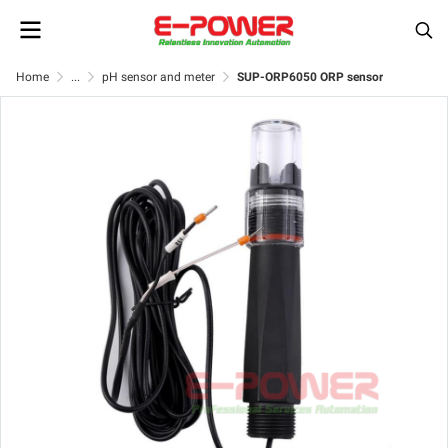
Home
...
pH sensor and meter
SUP-ORP6050 ORP sensor