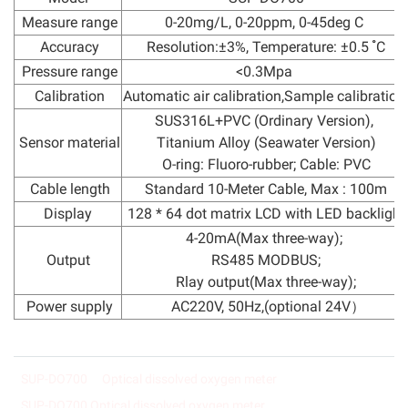
Measure range
0-20mg/L, 0-20ppm, 0-45deg C
Accuracy
Resolution:±3%, Temperature: ±0.5 ํC
Pressure range
<0.3Mpa
Calibration
Automatic air calibration,Sample calibratio
SUS316L+PVC (Ordinary Version),
Sensor material
Titanium Alloy (Seawater Version)
O-ring: Fluoro-rubber; Cable: PVC
Cable length
Standard 10-Meter Cable, Max : 100m
Display
128 * 64 dot matrix LCD with LED backlight
4-20mA(Max three-way);
Output
RS485 MODBUS;
Rlay output(Max three-way);
Power supply
AC220V, 50Hz,(optional 24V）
SUP-DO700
Optical dissolved oxygen meter
SUP-DO700 Optical dissolved oxygen meter