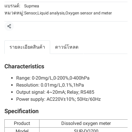
แบรนด์:
Supmea
หมวดหมู่:
Sensor
,
Liquid analysis
,
Oxygen sensor and meter
แชร์
รายละเอียดสินค้า
ดาวน์โหลด
Characteristics
Range: 0-20mg/L,0-200%,0-400hPa
Resolution: 0.01mg/L,0.1%,1hPa
Output signal: 4~20mA; Relay; RS485
Power supply: AC220V±10%; 50Hz/60Hz
Specification
Product
Dissolved oxygen meter
Model
SUP-DO700