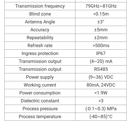
Transmission frequency
79GHz~81GHz
Blind zone
<0.15m
Antenna Angle
±3°
Accuracy
±5mm
Repeatability
±2mm
Refresh rate
>500ms
Ingress protection
IP67
Transmission output
(4~20) mA
Transmission output
RS485
Power supply
(9~36) VDC
Working current
80mA, 24VDC
Power consumption
<1.9W
Dielectric constant
>3
Process pressure
(-0.1~0.3) MPa
Process temperature
(-40~85)°C