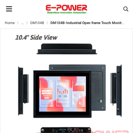
Home
...
DM104B
DM104B-Industrial Open frame Touch Monitor 4:3 PC(X86)