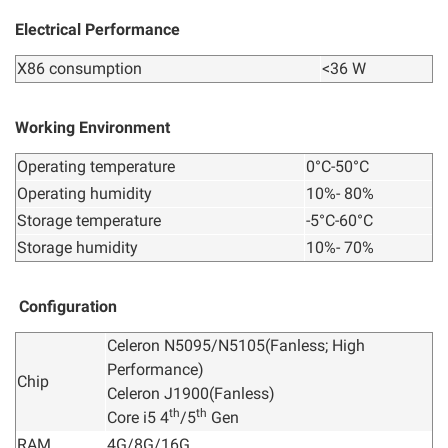
Electrical Performance
X86 consumption
<36 W
Working Environment
Operating temperature
0°C-50°C
Operating humidity
10%- 80%
Storage temperature
-5°C-60°C
Storage humidity
10%- 70%
Configuration
Celeron N5095/N5105(Fanless; High
Performance)
Chip
Celeron J1900(Fanless)
th
th
Core i5 4
/5
Gen
RAM
4G/8G/16G