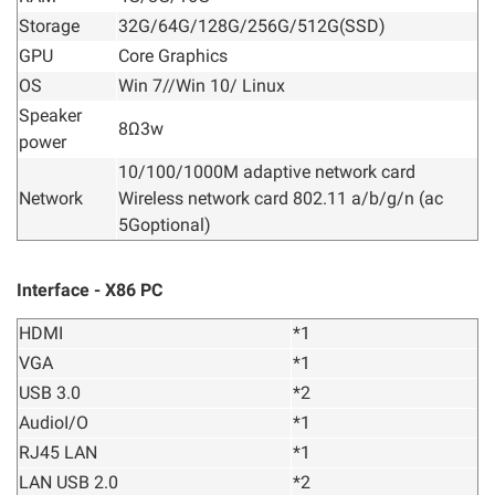
Storage
32G/64G/128G/256G/512G(SSD)
GPU
Core Graphics
OS
Win 7//Win 10/ Linux
Speaker
8Ω3w
power
10/100/1000M adaptive network card
Network
Wireless network card 802.11 a/b/g/n (ac
5Goptional)
Interface - X86 PC
HDMI
*1
VGA
*1
USB 3.0
*2
AudioI/O
*1
RJ45 LAN
*1
LAN USB 2.0
*2