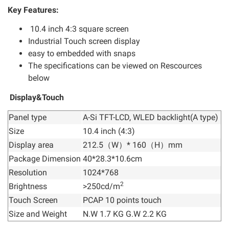
Key Features:
10.4 inch 4:3 square screen
Industrial Touch screen display
easy to embedded with snaps
The specifications can be viewed on Rescources
below
Display&Touch
Panel type
A-Si TFT-LCD, WLED backlight(A type)
Size
10.4 inch (4:3)
Display area
212.5（W）* 160（H）mm
Package Dimension
40*28.3*10.6cm
Resolution
1024*768
2
Brightness
>250cd/m
Touch Screen
PCAP 10 points touch
Size and Weight
N.W 1.7 KG G.W 2.2 KG