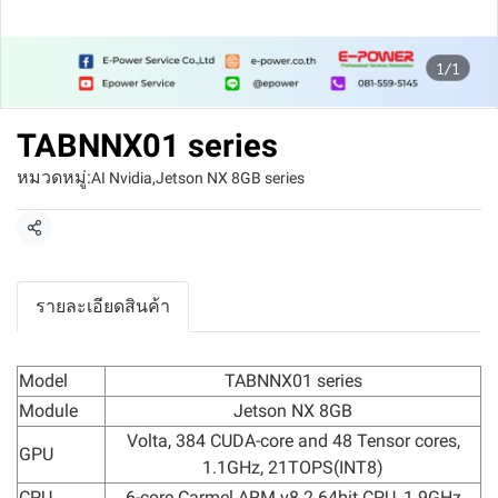
1/1
TABNNX01 series
หมวดหมู่:
AI Nvidia
,
Jetson NX 8GB series
แชร์
รายละเอียดสินค้า
Model
TABNNX01 series
Module
Jetson NX 8GB
Volta, 384 CUDA-core and 48 Tensor cores,
GPU
1.1GHz, 21TOPS(INT8)
CPU
6-core Carmel ARM v8.2 64bit CPU, 1.9GHz