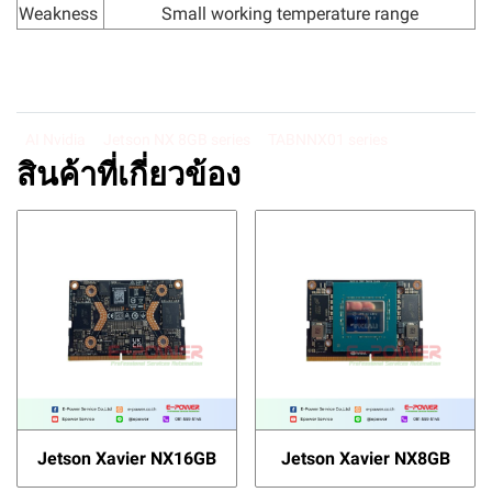
Weakness
Small working temperature range
AI Nvidia
Jetson NX 8GB series
TABNNX01 series
สินค้าที่เกี่ยวข้อง
Jetson Xavier NX16GB
Jetson Xavier NX8GB