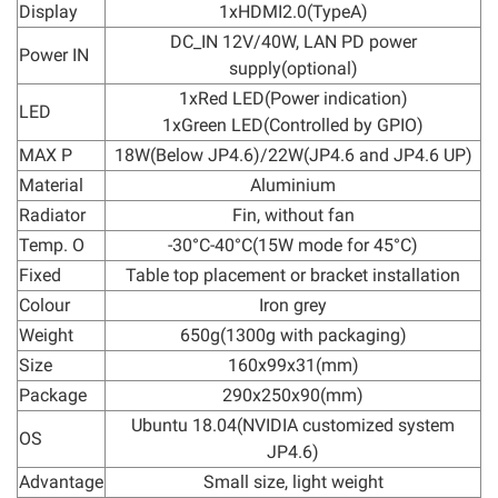
Display
1xHDMI2.0(TypeA)
DC_IN 12V/40W, LAN PD power
Power IN
supply(optional)
1xRed LED(Power indication)
LED
1xGreen LED(Controlled by GPIO)
MAX P
18W(Below JP4.6)/22W(JP4.6 and JP4.6 UP)
Material
Aluminium
Radiator
Fin, without fan
Temp. O
-30°C-40°C(15W mode for 45°C)
Fixed
Table top placement or bracket installation
Colour
Iron grey
Weight
650g(1300g with packaging)
Size
160x99x31(mm)
Package
290x250x90(mm)
Ubuntu 18.04(NVIDIA customized system
OS
JP4.6)
Advantage
Small size, light weight