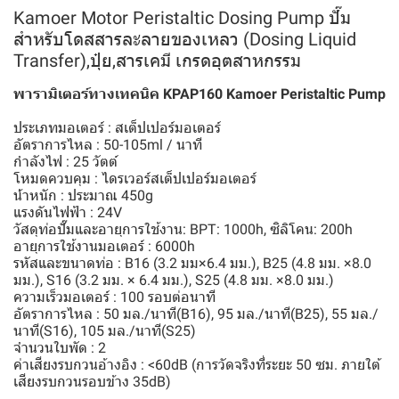
Kamoer Motor Peristaltic Dosing Pump ปั๊ม
สำหรับโดสสารละลายของเหลว (Dosing Liquid
Transfer),ปุ๋ย,สารเคมี เกรดอุตสาหกรรม
พารามิเตอร์ทางเทคนิค KPAP160 Kamoer Peristaltic Pump
ประเภทมอเตอร์ : สเต็ปเปอร์มอเตอร์
อัตราการไหล : 50-105ml / นาที
กําลังไฟ : 25 วัตต์
โหมดควบคุม : ไดรเวอร์สเต็ปเปอร์มอเตอร์
น้ําหนัก : ประมาณ 450g
แรงดันไฟฟ้า : 24V
วัสดุท่อปั๊มและอายุการใช้งาน: BPT: 1000h, ซิลิโคน: 200h
อายุการใช้งานมอเตอร์ : 6000h
รหัสและขนาดท่อ : B16 (3.2 มม×6.4 มม.), B25 (4.8 มม. ×8.0
มม.), S16 (3.2 มม. × 6.4 มม.), S25 (4.8 มม. ×8.0 มม.)
ความเร็วมอเตอร์ : 100 รอบต่อนาที
อัตราการไหล : 50 มล./นาที(B16), 95 มล./นาที(B25), 55 มล./
นาที(S16), 105 มล./นาที(S25)
จํานวนใบพัด : 2
ค่าเสียงรบกวนอ้างอิง : <60dB (การวัดจริงที่ระยะ 50 ซม. ภายใต้
เสียงรบกวนรอบข้าง 35dB)