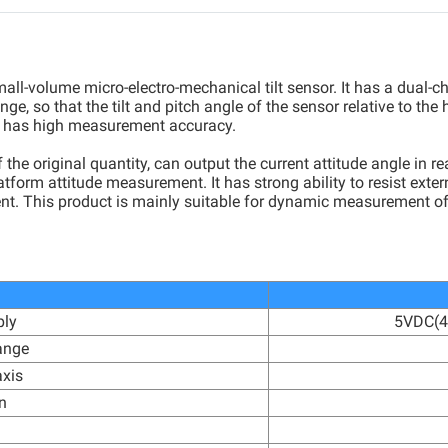
ll-volume micro-electro-mechanical tilt sensor. It has a dual-cha
hange, so that the tilt and pitch angle of the sensor relative to 
h has high measurement accuracy.
 original quantity, can output the current attitude angle in real 
atform attitude measurement. It has strong ability to resist ext
ent. This product is mainly suitable for dynamic measurement o
ply
5VDC(4.
ange
xis
n