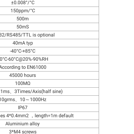
±0.008°/°C
150ppm/°C
500m
50mS
2/RS485/TTL is optional
40mA typ
-40°C-+85°C
0°C-60°C@20%-90%RH
According to EN61000
45000 hours
100MΩ
1ms、3Times/Axis(half sine)
10grms、10～1000Hz
IP67
bles 4*0.4mm2 ，length=1m default
Aluminium alloy
3*M4 screws