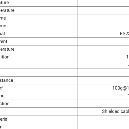
ture
perature
ime
ime
nal
RS23
rent
erature
ition
1
istance
of
100g@1
ion
ction
Shielded ca
rial
on