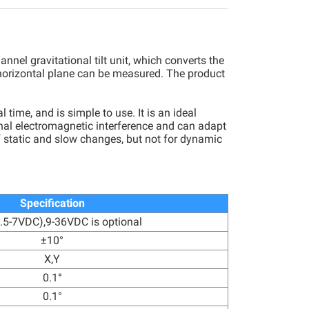
nnel gravitational tilt unit, which converts the
the horizontal plane can be measured. The product
time, and is simple to use. It is an ideal
ernal electromagnetic interference and can adapt
f static and slow changes, but not for dynamic
Specification
5-7VDC),9-36VDC is optional
±10°
X,Y
0.1°
0.1°