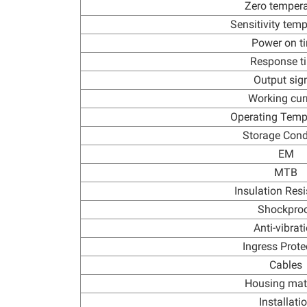
Zero tempera
Sensitivity tem
Power on t
Response t
Output sig
Working cur
Operating Temp
Storage Cond
EM
MTB
Insulation Res
Shockpro
Anti-vibrat
Ingress Prote
Cables
Housing mate
Installati