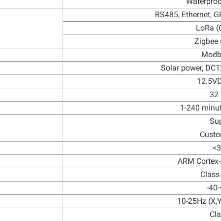
Waterproo
RS485, Ethernet, 
LoRa (
Zigbee 
Modb
Solar power, DC
12.5V
32
1-240 minut
Su
Custo
<
ARM Cortex
Class
-40
10-25Hz (X,
Cl