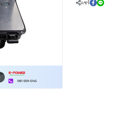
แชร์
m