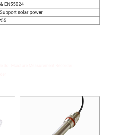
 & EN55024
upport solar power
P55
le Soil Moisture Measurement Recorder
der