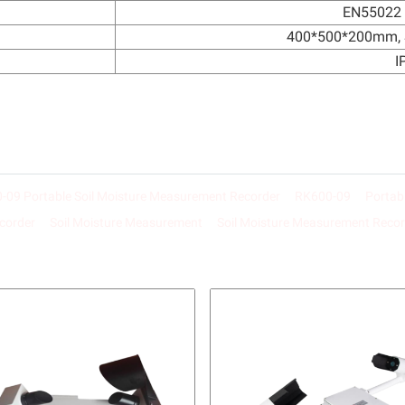
EN55022
400*500*200mm, S
I
-09 Portable Soil Moisture Measurement Recorder
RK600-09
Portab
corder
Soil Moisture Measurement
Soil Moisture Measurement Recor