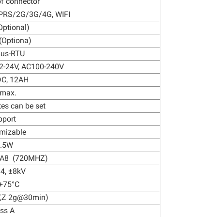
f connector
GPRS/2G/3G/4G, WIFI
Optional)
(Optiona)
us-RTU
12-24V, AC100-240V
DC, 12AH
 max.
es can be set
pport
mizable
3.5W
-A8 (720MHZ)
 4, ±8kV
-+75°C
Y,Z 2g@30min)
ass A