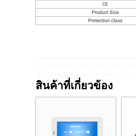
CE
Product Size
Protection class
Rika
Rika Sensor
Sensor
Data Logger
RK600
Portable Measurement Recorder
Measurement Re
สินค้าที่เกี่ยวข้อง