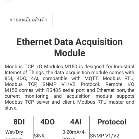
แชร์
รายละเอียดสินค้า
Ethernet Data Acquisition
Module
Modbus TCP I/O Modules M150 is designed for Industrial
Internet of Things, the data acquisition module comes with
8DI, 4DO, 4AI, compatible with MQTT, Modbus RTU,
Modbus TCP, SNMP V1/V2 Protocol. Remote I/O
M150 comes with RS485 serial port and Ethernet port, the
current monitoring and acquisition module suppots
Modbus TCP server and client, Modbus RTU master and
slave.
8DI
4DO
4AI
Protocol
Wet/Dry
0-20mA/4-
SINK
SNMP V1/V2