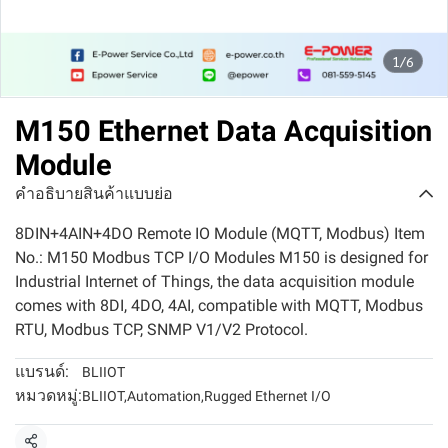
1/6
M150 Ethernet Data Acquisition
Module
คำอธิบายสินค้าแบบย่อ
8DIN+4AIN+4DO Remote IO Module (MQTT, Modbus) Item
No.: M150 Modbus TCP I/O Modules M150 is designed for
Industrial Internet of Things, the data acquisition module
comes with 8DI, 4DO, 4AI, compatible with MQTT, Modbus
RTU, Modbus TCP, SNMP V1/V2 Protocol.
แบรนด์:
BLIIOT
หมวดหมู่:
BLIIOT
,
Automation
,
Rugged Ethernet I/O