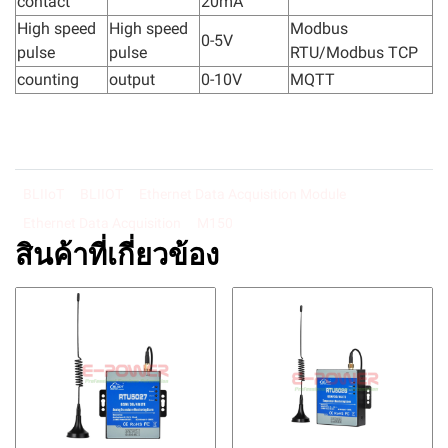
contact
20mA
High speed
High speed
Modbus
0-5V
pulse
pulse
RTU/Modbus TCP
counting
output
0-10V
MQTT
BLIIoT
BLIIOT
Ethernet Data Acquisition Module
Ethernet Data Acquisition
M150
สินค้าที่เกี่ยวข้อง