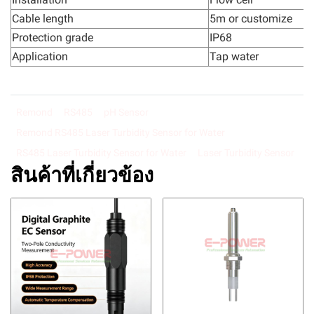
Cable length
5m or customize
Protection grade
IP68
Application
Tap water
Remond
RS485
pH Sensor
Remond RS485 Laser Turbidity Sensor for Water
RS485 Laser Turbidity Sensor for Water
Laser Turbidity Sensor
สินค้าที่เกี่ยวข้อง