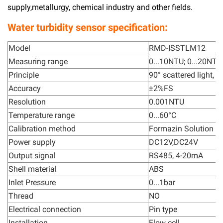
supply,metallurgy, chemical industry and other fields.
Water turbidity sensor specification:
Model
RMD-ISSTLM12
Measuring range
0...10NTU; 0...20NTU
Principle
90° scattered light, la
Accuracy
±2%FS
Resolution
0.001NTU
Temperature range
0...60°C
Calibration method
Formazin Solution
Power supply
DC12V,DC24V
Output signal
RS485, 4-20mA
Shell material
ABS
Inlet Pressure
0...1bar
Thread
NO
Electrical connection
Pin type
Installation
Flow cell