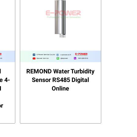
l
REMOND Water Turbidity
e 4-
Sensor RS485 Digital
H
Online
or