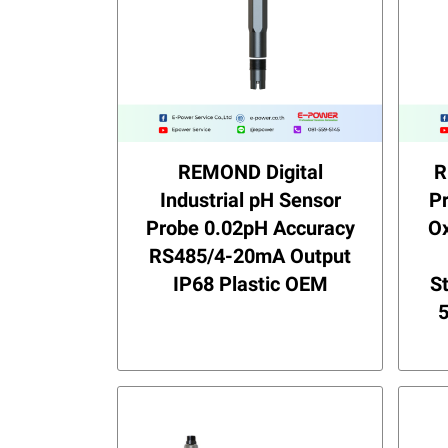
REMOND Digital
R
Industrial pH Sensor
P
Probe 0.02pH Accuracy
O
RS485/4-20mA Output
IP68 Plastic OEM
St