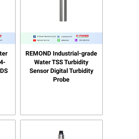
ter
REMOND Industrial-grade
4-
Water TSS Turbidity
TDS
Sensor Digital Turbidity
Probe