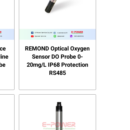
ce
REMOND Optical Oxygen
line
Sensor DO Probe 0-
obe
20mg/L IP68 Protection
RS485