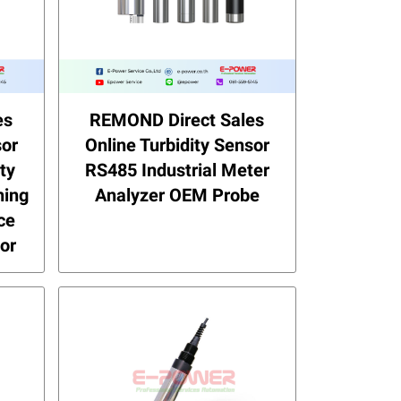
es
REMOND Direct Sales
sor
Online Turbidity Sensor
ity
RS485 Industrial Meter
ning
Analyzer OEM Probe
ce
or