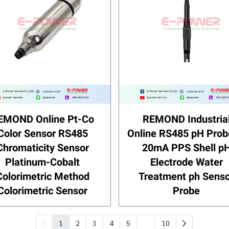
EMOND Online Pt-Co
REMOND Industria
Color Sensor RS485
Online RS485 pH Prob
Chromaticity Sensor
20mA PPS Shell p
Platinum-Cobalt
Electrode Water
Colorimetric Method
Treatment ph Sens
Colorimetric Sensor
Probe
…
1
2
3
4
5
10