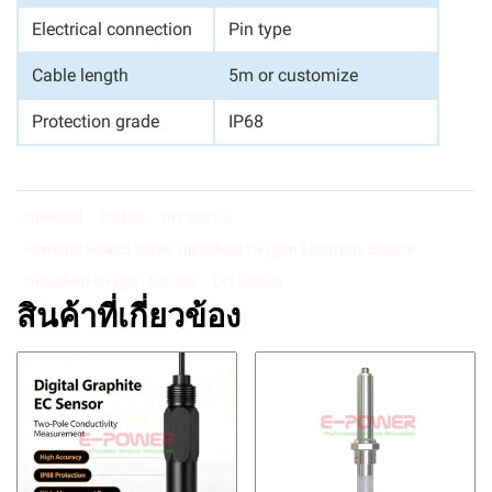
Electrical connection
Pin type
Cable length
5m or customize
Protection grade
IP68
Remond
RS485
pH Sensor
Remond RS485 Water Dissolved Oxygen Electrode Sensor
Dissolved Oxygen Sensor
DO Sensor
สินค้าที่เกี่ยวข้อง