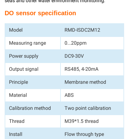
seas and other water environment monitoring.
DO sensor specification
Model
RMD-ISDC2M12
Measuring range
0...20ppm
Power supply
DC9-30V
Output signal
RS485, 4-20mA
Principle
Membrane method
Material
ABS
Calibration method
Two point calibration
Thread
M39*1.5 thread
Install
Flow through type