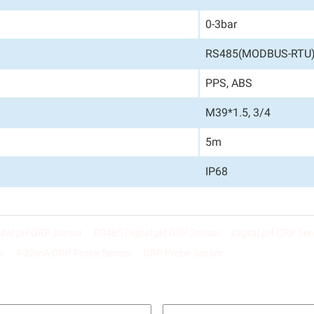
0-3bar
RS485(MODBUS-RTU
PPS, ABS
M39*1.5, 3/4
5m
IP68
tal pH ORP Sensor
RS485 Digital pH ORP Sensor
Digital pH ORP Se
s
4-20mA ORP Probe Sensor
ORP Probe Sensor