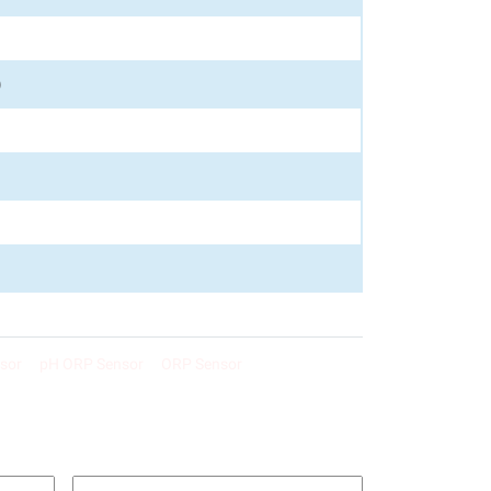
)
nsor
pH ORP Sensor
ORP Sensor