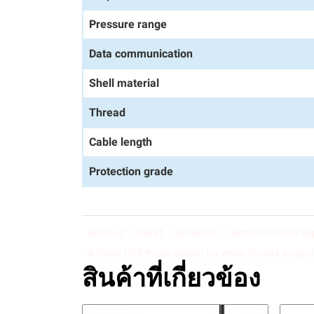
Pressure range
Data communication
Shell material
Thread
Cable length
Protection grade
Remond
RS485
pH Sensor
Remond RS485 Digi
4-20mA ORP Probe Sensor for Water Quality Analysi
สินค้าที่เกี่ยวข้อง