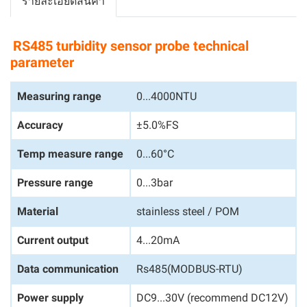
รายละเอียดสินค้า
RS485 turbidity sensor probe technical
parameter
Measuring range
0...4000NTU
Accuracy
±5.0%FS
Temp measure range
0...60°C
Pressure range
0...3bar
Material
stainless steel / POM
Current output
4...20mA
Data communication
Rs485(MODBUS-RTU)
Power supply
DC9...30V (recommend DC12V)