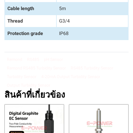
Cable length
5m
Thread
G3/4
Protection grade
IP68
Remond
RS485
pH Sensor
Remond RS485 Turbidity Sensor
RS485 Turbidity Sensor
Turbidity Sensor
4-20mA Output Turbidity Sensor
Output Turbidity Sensor
สินค้าที่เกี่ยวข้อง