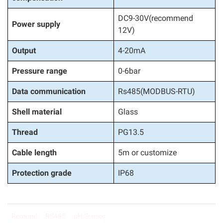
DC9-30V(recommend
Power supply
12V)
Output
4-20mA
Pressure range
0-6bar
Data communication
Rs485(MODBUS-RTU)
Shell material
Glass
Thread
PG13.5
Cable length
5m or customize
Protection grade
IP68
Remond
RS485
pH Sensor