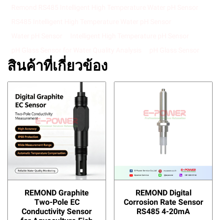
Remond RS485 Intelligent High Temperature Water pH Sensor
RS485 Intelligent High Temperature Water pH Sensor
Water pH Sensor
Intelligent High Temperature pH Sensor
pH Glass Sensor for Water Quality Analysis
pH Glass Sensor
สินค้าที่เกี่ยวข้อง
REMOND Graphite
REMOND Digital
Two-Pole EC
Corrosion Rate Sensor
Conductivity Sensor
RS485 4-20mA