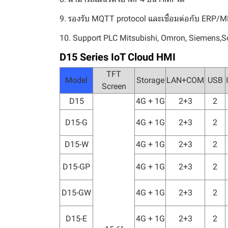
9. รองรับ MQTT protocol และเชื่อมต่อกับ ERP/
10. Support PLC Mitsubishi, Omron, Siemens,S
D15 Series IoT Cloud HMI
TFT
Model
Storage
LAN+COM
USB
Screen
D15
4G + 1G
2+3
2
D15-G
4G + 1G
2+3
2
D15-W
4G + 1G
2+3
2
D15-GP
4G + 1G
2+3
2
D15-GW
4G + 1G
2+3
2
D15-E
4G + 1G
2+3
2