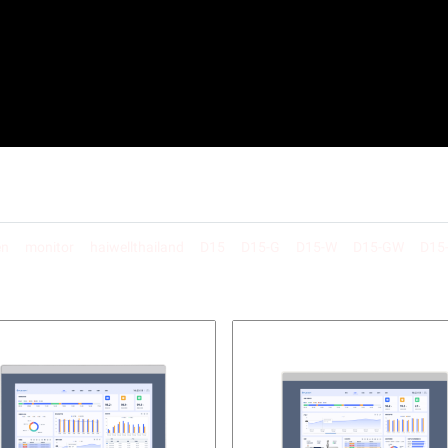
en
monitor
haiwellthailand
D15
D15-G
D15-W
D15-GW
D15