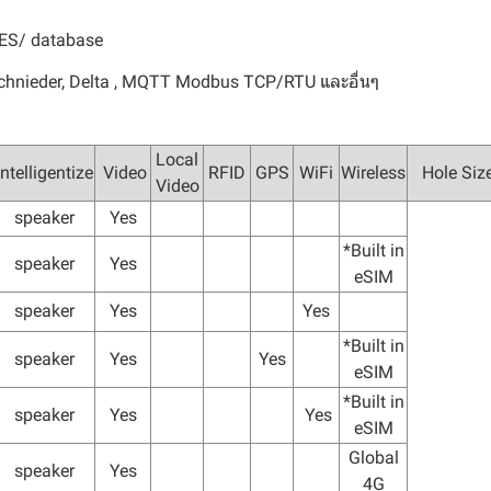
MES/ database
chnieder, Delta , MQTT Modbus TCP/RTU และอื่นๆ
Local
Intelligentize
Video
RFID
GPS
WiFi
Wireless
Hole Siz
Video
speaker
Yes
*Built in
speaker
Yes
eSIM
speaker
Yes
Yes
*Built in
speaker
Yes
Yes
eSIM
*Built in
speaker
Yes
Yes
eSIM
Global
speaker
Yes
4G