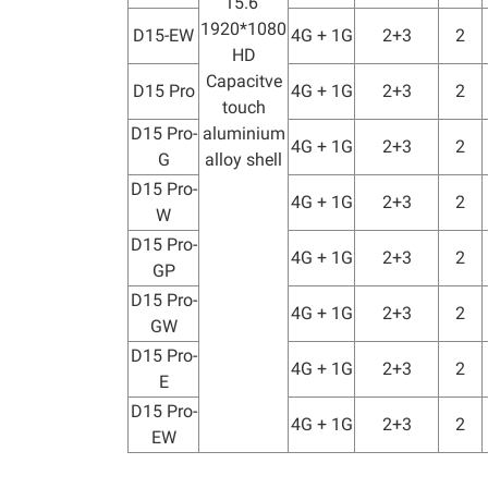
15.6"
1920*1080
D15-EW
4G + 1G
2+3
2
HD
Capacitve
D15 Pro
4G + 1G
2+3
2
touch
D15 Pro-
aluminium
4G + 1G
2+3
2
G
alloy shell
D15 Pro-
4G + 1G
2+3
2
W
D15 Pro-
4G + 1G
2+3
2
GP
D15 Pro-
4G + 1G
2+3
2
GW
D15 Pro-
4G + 1G
2+3
2
E
D15 Pro-
4G + 1G
2+3
2
EW