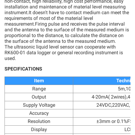
non-contact, high reliability, high cost performance, easy
installation and maintenance of material level measuring
instrument.It doesn't have to contact medium can meet the
requirements of most of the material level
measurement.Firing pulse and receives the pulse interval
and the antenna to the surface of the measured medium is
proportional to the distance, to calculate the distance on
the surface of the antenna to the measured medium.
The ultrasonic liquid level sensor can cooperate with
RK600-01 data logger or general recording instrument is
used.
SPECIFICATIONS
Item
Technica
Range
5m,10m
Output
4-20mA( 2wires),4-
Supply Voltage
24VDC,220VAC, 1
Accuracy
Resolution
±3mm or 0.1%FS(
Display
LCD 