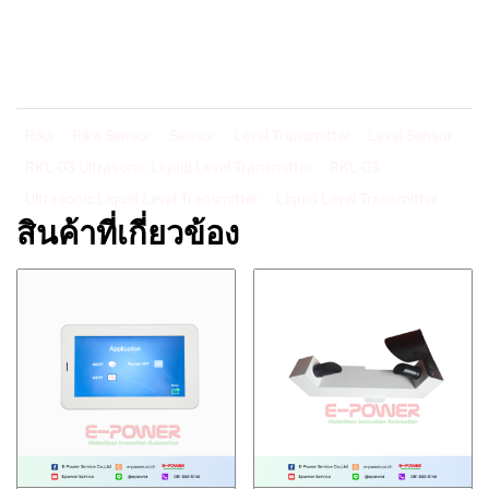
Rika
Rika Sensor
Sensor
Level Transmitter
Level Sensor
RKL-03 Ultrasonic Liquid Level Transmitter
RKL-03
Ultrasonic Liquid Level Transmitter
Liquid Level Transmitter
สินค้าที่เกี่ยวข้อง