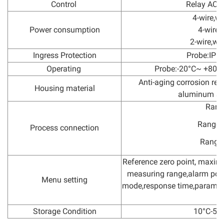
Control
Relay AC2
4-wire,wi
Power consumption
4-wire,
2-wire,wi
Ingress Protection
Probe:IP68
Operating
Probe:-20°C~ +80°C
Anti-aging corrosion res
Housing material
aluminum she
Rang
Range=
Process connection
Range
Reference zero point, maxi
measuring range,alarm point
Menu setting
mode,response time,paramete
Storage Condition
10°C-5