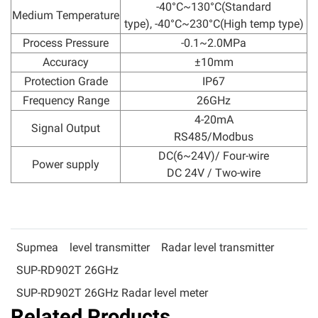
-40°C~130°C(Standard
Medium Temperature
type), -40°C~230°C(High temp type)
Process Pressure
-0.1~2.0MPa
Accuracy
±10mm
Protection Grade
IP67
Frequency Range
26GHz
4-20mA
Signal Output
RS485/Modbus
DC(6~24V)/ Four-wire
Power supply
DC 24V / Two-wire
Supmea
level transmitter
Radar level transmitter
SUP-RD902T 26GHz
SUP-RD902T 26GHz Radar level meter
Related Products